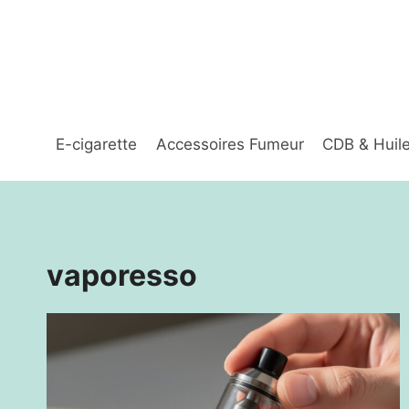
Aller
au
contenu
E-cigarette
Accessoires Fumeur
CDB & Huil
vaporesso