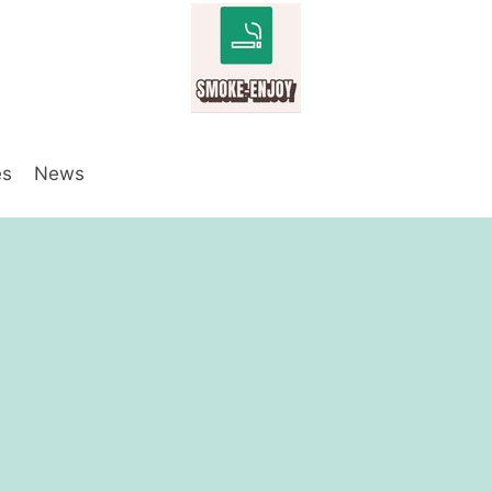
es
News