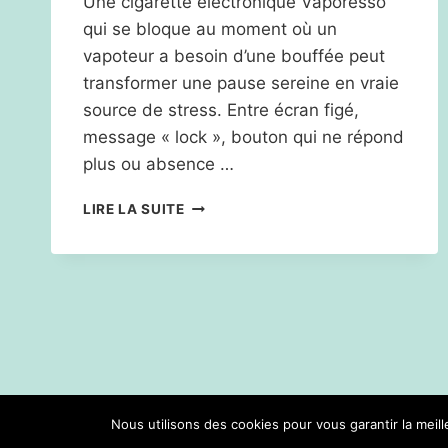
Une cigarette électronique Vaporesso
qui se bloque au moment où un
vapoteur a besoin d’une bouffée peut
transformer une pause sereine en vraie
source de stress. Entre écran figé,
message « lock », bouton qui ne répond
plus ou absence …
COMMENT
LIRE LA SUITE
DÉBLOQUER
UNE
CIGARETTE
ÉLECTRONIQUE
VAPORESSO
EFFICACEMENT
Nous utilisons des cookies pour vous garantir la meil