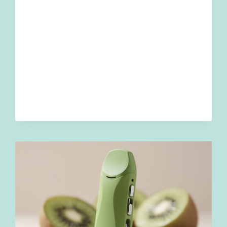
CIGARETTE
ÉLECTRONIQUE
:
COMPRENDRE
LES
CAUSES
ET
LES
SOLUTIONS