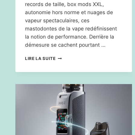
records de taille, box mods XXL,
autonomie hors norme et nuages de
vapeur spectaculaires, ces
mastodontes de la vape redéfinissent
la notion de performance. Derrière la
démesure se cachent pourtant …
LA
LIRE LA SUITE
PLUS
GROSSE
CIGARETTE
ÉLECTRONIQUE
:
CARACTÉRISTIQUES
ET
PERFORMANCES