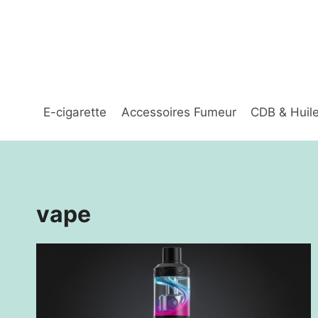
Aller
au
contenu
E-cigarette
Accessoires Fumeur
CDB & Huil
vape