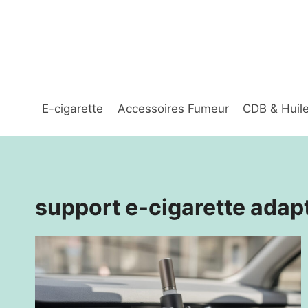
Aller
au
contenu
E-cigarette
Accessoires Fumeur
CDB & Huil
support e-cigarette ada