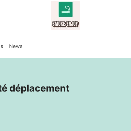
es
News
pté déplacement