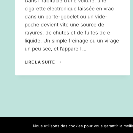
Dans l’habitacle d’une voiture, une
cigarette électronique laissée en vrac
dans un porte-gobelet ou un vide-
poche devient vite une source de
rayures, de chutes et de fuites de e-
liquide. Un simple freinage ou un virage
un peu sec, et l’appareil …
COMMENT
LIRE LA SUITE
CHOISIR
UN
SUPPORT
CIGARETTE
ÉLECTRONIQUE
VOITURE
ADAPTÉ
À
VOS
DÉPLACEMENTS
Nous utilisons des cookies pour vous garantir la meil