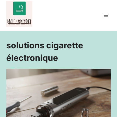
Aller
au
contenu
solutions cigarette
électronique