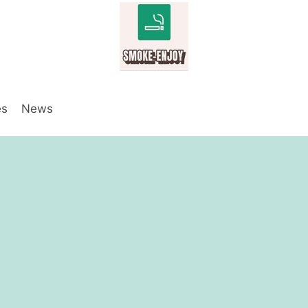
es
News