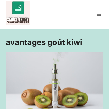
Aller
au
contenu
avantages goût kiwi