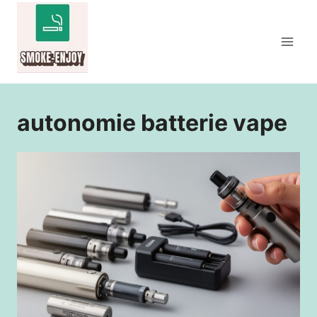
Aller
au
contenu
autonomie batterie vape