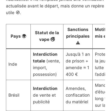
actualisée avant le départ, mais donne un repère
utile 🧭.
Sanctions
Motif of
Statut de la
Pays 🌍
principales
mis en 
vape 🚭
⚠️
📢
Interdiction
Jusqu’à 1 an
Protect
totale
(vente,
de prison +
la jeune
Inde
import,
amende ≈ 1
lutte co
possession)
400 €
l’addict
Manque
Interdiction
Amendes,
d’étude
Brésil
de vente et
confiscation
long te
publicité
du matériel
sur la
s