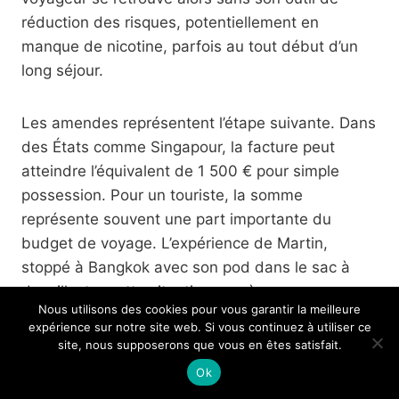
réduction des risques, potentiellement en
manque de nicotine, parfois au tout début d’un
long séjour.
Les amendes représentent l’étape suivante. Dans
des États comme Singapour, la facture peut
atteindre l’équivalent de 1 500 € pour simple
possession. Pour un touriste, la somme
représente souvent une part importante du
budget de voyage. L’expérience de Martin,
stoppé à Bangkok avec son pod dans le sac à
dos, illustre cette situation : après une
Nous utilisons des cookies pour vous garantir la meilleure
confiscation immédiate, les autorités lui ont
expérience sur notre site web. Si vous continuez à utiliser ce
présenté le choix entre une amende conséquente
site, nous supposerons que vous en êtes satisfait.
payée sur place ou une procédure plus longue
Ok
avec risque de poursuites. Sans connaissances