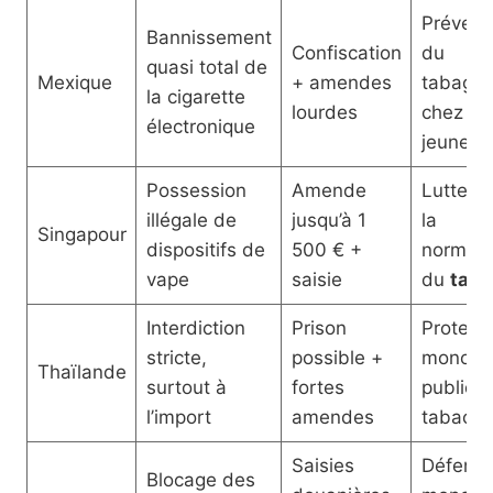
Prévent
Bannissement
Confiscation
du
quasi total de
Mexique
+ amendes
tabagi
la cigarette
lourdes
chez le
électronique
jeunes
Possession
Amende
Lutte co
illégale de
jusqu’à 1
la
Singapour
dispositifs de
500 € +
normali
vape
saisie
du
taba
Interdiction
Prison
Protect
stricte,
possible +
monopo
Thaïlande
surtout à
fortes
public s
l’import
amendes
tabac
Saisies
Défense
Blocage des