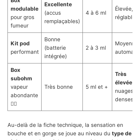
Box
Excellente
modulable
Élevée,
(accus
4 à 6 ml
pour gros
réglable
remplaçables)
fumeur
Bonne
Kit pod
Moyenne,
(batterie
2 à 3 ml
performant
automati
intégrée)
Box
Très
subohm
élevée
,
vapeur
Très bonne
5 ml et +
nuages
abondante
denses
😮‍💨
Au-delà de la fiche technique, la sensation en
bouche et en gorge se joue au niveau du
type de